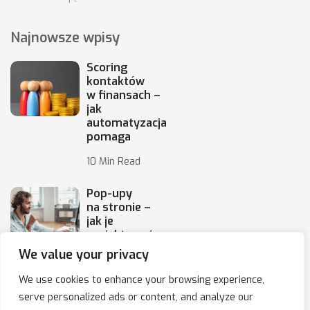
Najnowsze wpisy
Scoring
kontaktów
w finansach –
jak
automatyzacja
pomaga
10 Min Read
Pop-upy
na stronie –
jak je
projektować,
by
We value your privacy
10 Min Read
We use cookies to enhance your browsing experience,
serve personalized ads or content, and analyze our