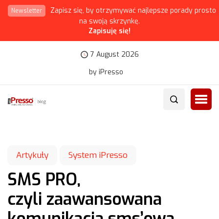
Zapisz się, by otrzymywać najlepsze porady prosto
Newsletter
na swoją skrzynkę.
Zapisuję się!
7 August 2026
by iPresso
Artykuły
System iPresso
SMS PRO,
czyli zaawansowana
komunikacja sms’owa