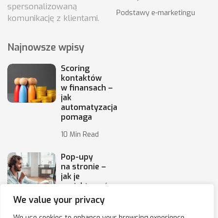
spersonalizowaną
Podstawy e-marketingu
komunikację z klientami.
Najnowsze wpisy
Scoring
kontaktów
w finansach –
jak
automatyzacja
pomaga
10 Min Read
Pop-upy
na stronie –
jak je
projektować,
by
We value your privacy
10 Min Read
We use cookies to enhance your browsing experience,