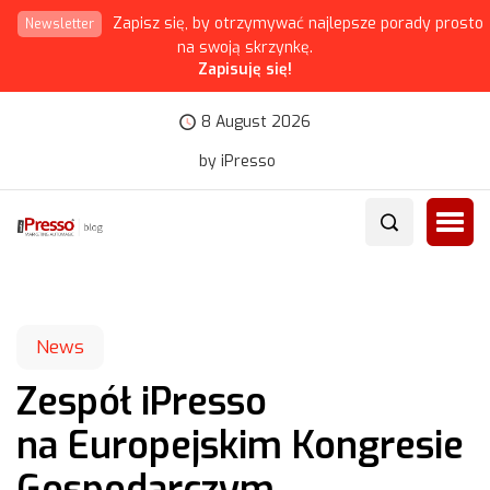
Zapisz się, by otrzymywać najlepsze porady prosto
Newsletter
na swoją skrzynkę.
Zapisuję się!
8 August 2026
by iPresso
News
Zespół iPresso
na Europejskim Kongresie
Gospodarczym