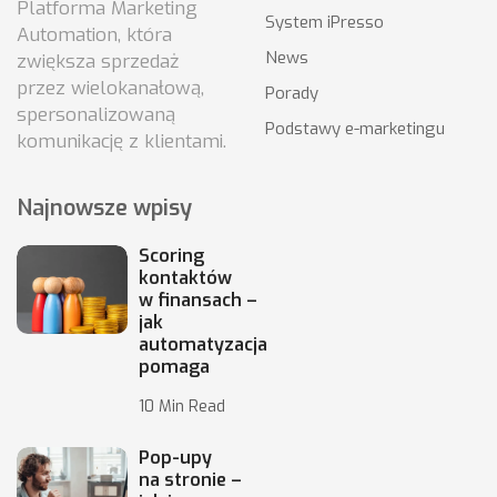
Platforma Marketing
System iPresso
Automation, która
News
zwiększa sprzedaż
przez wielokanałową,
Porady
spersonalizowaną
Podstawy e-marketingu
komunikację z klientami.
Najnowsze wpisy
Scoring
kontaktów
w finansach –
jak
automatyzacja
pomaga
10 Min Read
Pop-upy
na stronie –