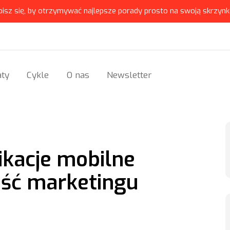
pisz się, by otrzymywać najlepsze porady prosto na swoją skrzynk
ty
Cykle
O nas
Newsletter
likacje mobilne
ość marketingu