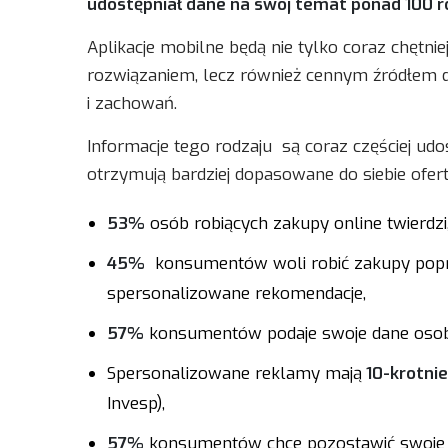
udostępniał dane na swój temat ponad 100 ró
Aplikacje mobilne będą nie tylko coraz chę
rozwiązaniem, lecz również cennym źródłem d
i zachowań.
Informacje tego rodzaju są coraz częściej ud
otrzymują bardziej dopasowane do siebie ofert
53%
osób robiących zakupy online twierdzi, 
45%
konsumentów woli robić zakupy poprze
spersonalizowane rekomendacje,
57%
konsumentów podaje swoje dane osobis
Spersonalizowane reklamy mają
10-krotnie
Invesp),
57%
konsumentów chce pozostawić swoje d