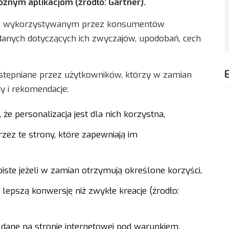
żnym aplikacjom (źródło: Gartner).
tniej wykorzystywanym przez konsumentów
anych dotyczących ich zwyczajów, upodobań, cech
ostępniane przez użytkowników, którzy w zamian
y i rekomendacje:
że personalizacja jest dla nich korzystna,
z te strony, które zapewniają im
te jeżeli w zamian otrzymują określone korzyści,
lepszą konwersję niż zwykłe kreacje (źrodło:
ane na stronie internetowej pod warunkiem,