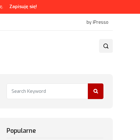
ę.
Zapisuję się!
by iPresso
Popularne