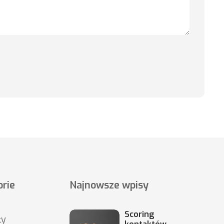
rie
Najnowsze wpisy
Scoring
ły