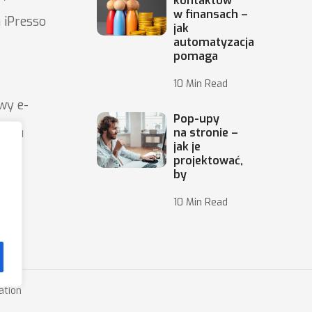
kontaktów
w finansach –
 iPresso
jak
automatyzacja
pomaga
10 Min Read
wy e-
Pop-upy
ingu
na stronie –
jak je
projektować,
by
10 Min Read
ation