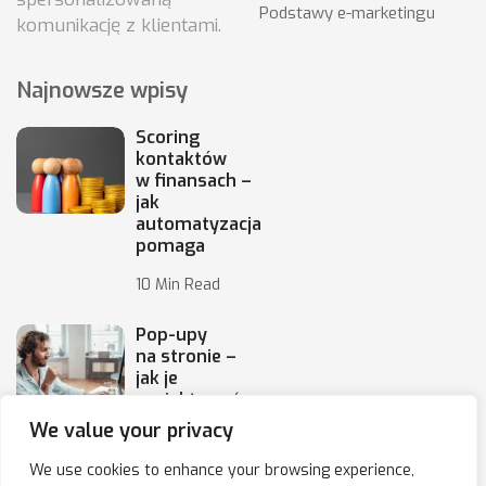
Podstawy e-marketingu
komunikację z klientami.
Najnowsze wpisy
Scoring
kontaktów
w finansach –
jak
automatyzacja
pomaga
10 Min Read
Pop-upy
na stronie –
jak je
projektować,
by
We value your privacy
10 Min Read
We use cookies to enhance your browsing experience,