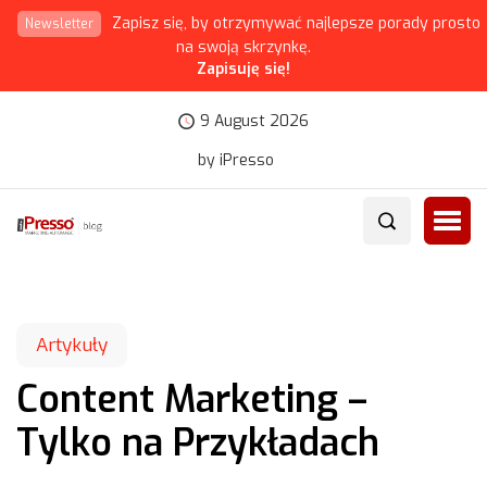
Zapisz się, by otrzymywać najlepsze porady prosto
Newsletter
na swoją skrzynkę.
Zapisuję się!
9 August 2026
by iPresso
Artykuły
Content Marketing –
Tylko na Przykładach