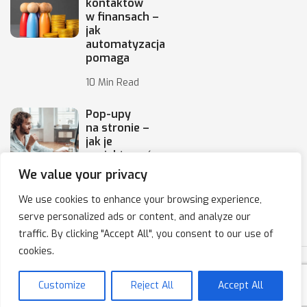
kontaktów
w finansach –
jak
automatyzacja
pomaga
10 Min Read
Pop-upy
na stronie –
jak je
projektować,
by
We value your privacy
10 Min Read
We use cookies to enhance your browsing experience,
serve personalized ads or content, and analyze our
traffic. By clicking "Accept All", you consent to our use of
cookies.
Copyright © 2020-2025 IPresso S.A. Marketing Automation
Customize
Reject All
Accept All
Polityka prywatności