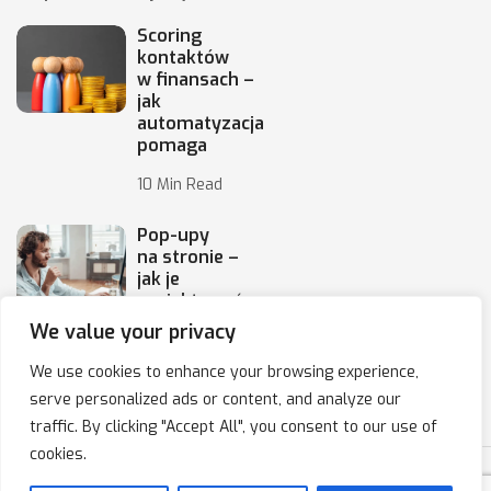
Scoring
kontaktów
w finansach –
jak
automatyzacja
pomaga
10 Min Read
Pop-upy
na stronie –
jak je
projektować,
by
We value your privacy
10 Min Read
We use cookies to enhance your browsing experience,
serve personalized ads or content, and analyze our
traffic. By clicking "Accept All", you consent to our use of
cookies.
Copyright © 2020-2025 IPresso S.A. Marketing Automation