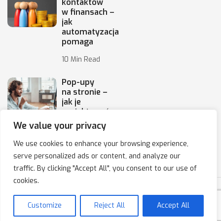
kontaktów
w finansach –
jak
automatyzacja
pomaga
10 Min Read
Pop-upy
na stronie –
jak je
projektować,
by
We value your privacy
10 Min Read
We use cookies to enhance your browsing experience,
serve personalized ads or content, and analyze our
traffic. By clicking "Accept All", you consent to our use of
cookies.
Copyright © 2020-2025 IPresso S.A. Marketing Automation
Customize
Reject All
Accept All
Polityka prywatności