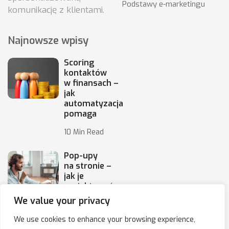
Podstawy e-marketingu
komunikację z klientami.
Najnowsze wpisy
Scoring
kontaktów
w finansach –
jak
automatyzacja
pomaga
10 Min Read
Pop-upy
na stronie –
jak je
projektować,
by
We value your privacy
10 Min Read
We use cookies to enhance your browsing experience,