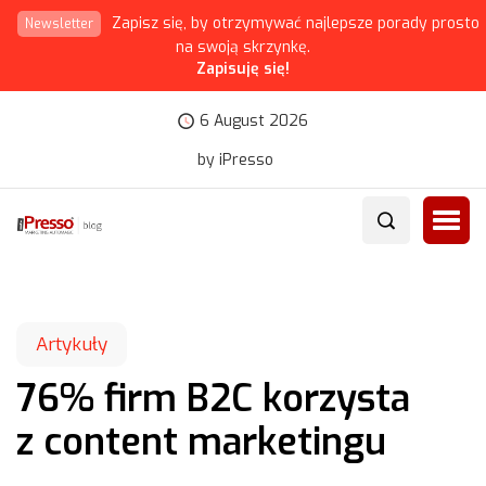
Zapisz się, by otrzymywać najlepsze porady prosto
Newsletter
na swoją skrzynkę.
Zapisuję się!
6 August 2026
by iPresso
Artykuły
76% firm B2C korzysta
z content marketingu