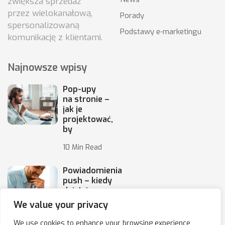
zwiększa sprzedaż
przez wielokanałową,
Porady
spersonalizowaną
Podstawy e-marketingu
komunikację z klientami.
Najnowsze wpisy
Pop-upy
na stronie –
jak je
projektować,
by
10 Min Read
Powiadomienia
push – kiedy
działają,
a kiedy irytują
We value your privacy
10 Min Read
We use cookies to enhance your browsing experience,