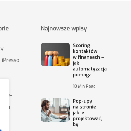
rie
Najnowsze wpisy
Scoring
ły
kontaktów
w finansach –
 iPresso
jak
automatyzacja
pomaga
10 Min Read
wy e-
Pop-upy
ingu
na stronie –
jak je
projektować,
by