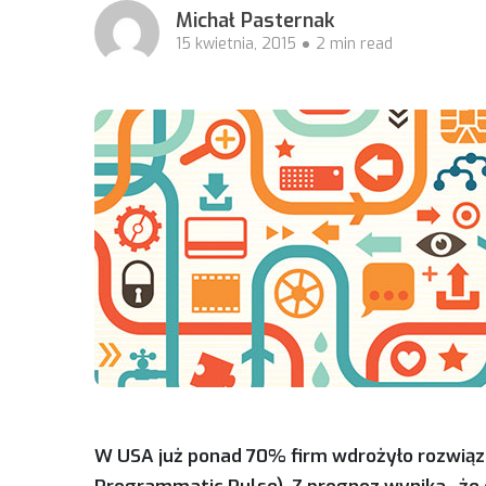
Michał Pasternak
15 kwietnia, 2015
2 min read
W USA już ponad 70% firm wdrożyło rozwiąz