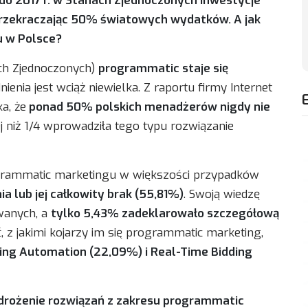
do 2017 r. w Stanach Zjednoczonych inwestycje
przekraczając 50% światowych wydatków. A jak
 w Polsce?
ach Zjednoczonych)
programmatic staje się
enia jest wciąż niewielka. Z raportu firmy Internet
a, że
ponad 50% polskich menadżerów nigdy nie
ej niż 1/4 wprowadziła tego typu rozwiązanie
grammatic marketingu w większości przypadków
a lub jej całkowity brak (55,81%)
. Swoją wiedzę
wanych, a
tylko 5,43% zadeklarowało szczegółową
, z jakimi kojarzy im się programmatic marketing,
ng Automation (22,09%) i Real-Time Bidding
rożenie rozwiązań z zakresu programmatic