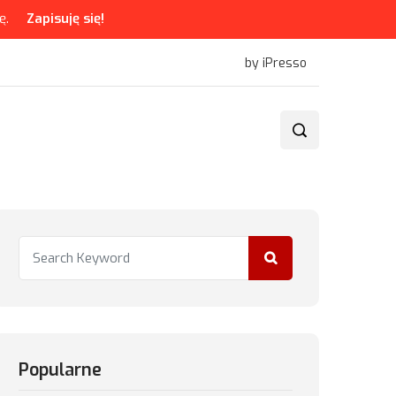
ę.
Zapisuję się!
by iPresso
Popularne