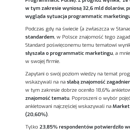
Programmatic Pulse). Z prognoz wynika, że 
w tym zakresie wyniosą 32,6 mld dolarów, 
wygląda sytuacja programmatic marketingu
Podczas gdy na świecie (a zwłaszcza w Stan
standardem
, w Polsce znajomość tego zagadni
Standard poświęconemu temu tematowi wynik
słyszała o programmatic marketingu
, a mni
w swojej firmie.
Zapytani o swój poziom wiedzy na temat pro
wskazywali na na
słabą znajomość zagadnieni
w tym zakresie dobrze oceniło 18,6% ankieto
znajomość tematu
. Poproszeni o wybór pojęć
ankietowani najczęściej wskazywali na
Marketi
(20,60%)
.
Tylko
23,85% respondentów potwierdziło wd