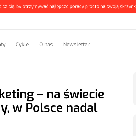
pisz się, by otrzymywać najlepsze porady prosto na swoją skrzynk
ty
Cykle
O nas
Newsletter
eting – na świecie
y, w Polsce nadal