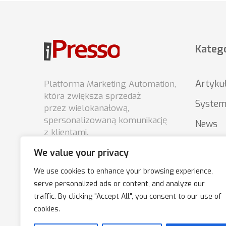
Katego
Artyku
Platforma Marketing Automation,
która zwiększa sprzedaż
System
przez wielokanałową,
spersonalizowaną komunikację
News
z klientami.
Porady
We value your privacy
Podsta
We use cookies to enhance your browsing experience,
market
serve personalized ads or content, and analyze our
traffic. By clicking "Accept All", you consent to our use of
cookies.