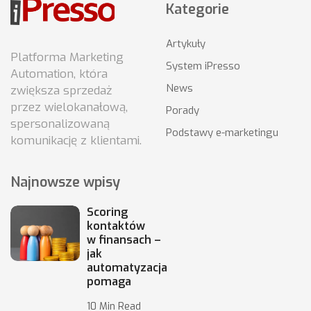
Kategorie
Artykuły
Platforma Marketing
System iPresso
Automation, która
News
zwiększa sprzedaż
przez wielokanałową,
Porady
spersonalizowaną
Podstawy e-marketingu
komunikację z klientami.
Najnowsze wpisy
Scoring
kontaktów
w finansach –
jak
automatyzacja
pomaga
10 Min Read