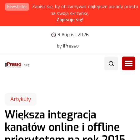
Zapisz się, by otrzymywać najlepsze porady prosto
Newsletter
na swoją skrzynkę.
Zapisuję się!
9 August 2026
by iPresso
Artykuły
Większa integracja
kanałów online i offline
priorytetem na rok 2015