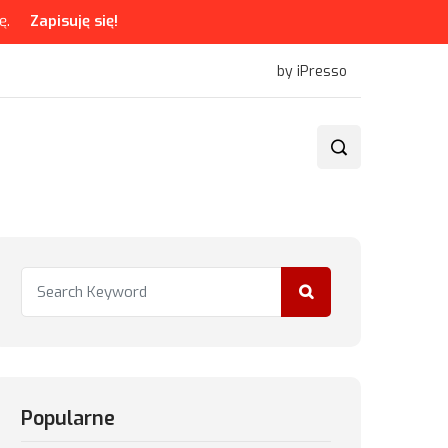
ę.
Zapisuję się!
by iPresso
Popularne