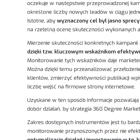
oczekuje w następstwie przeprowadzonej kamp
określone liczby nowych leadów w ciągu jedn
Istotne, aby
wyznaczony cel był jasno sprec
na rzetelną ocenę skuteczności wykonanych ak
Mierzenie skuteczności konkretnych kampanii
dzięki tzw. kluczowym wskaźnikom efektywno
Monitorowanie tych wskaźników daje marketero
Można dzięki temu przeanalizować przełożeni
klientów, zmierzyć efektywności publikacji 
liczbę wejść na firmowe strony internetowe.
Uzyskane w ten sposób informacje pozwalają 
dobór działań, by strategia 360 Degree Marke
Zakres dostępnych instrumentów jest tu bardzo
monitorowanie przynoszonych przez nie efekt
optymalizację działań i inwestowanie w te, k