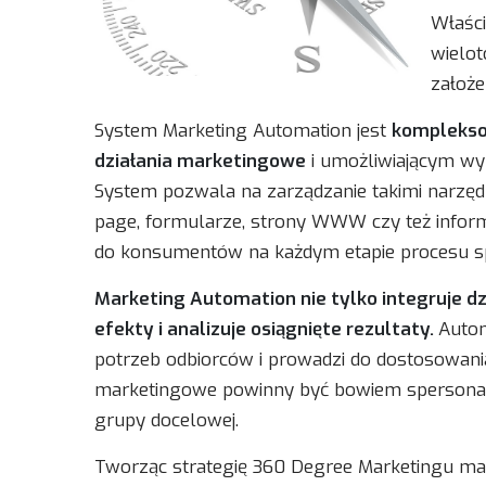
Właśc
wielo
założe
System Marketing Automation jest
komplekso
działania marketingowe
i umożliwiającym wyk
System pozwala na zarządzanie takimi narzędz
page, formularze, strony WWW czy też inform
do konsumentów na każdym etapie procesu 
Marketing Automation nie tylko integruje dz
efekty i analizuje osiągnięte rezultaty.
Autom
potrzeb odbiorców i prowadzi do dostosowania
marketingowe powinny być bowiem spersonal
grupy docelowej.
Tworząc strategię 360 Degree Marketingu mar