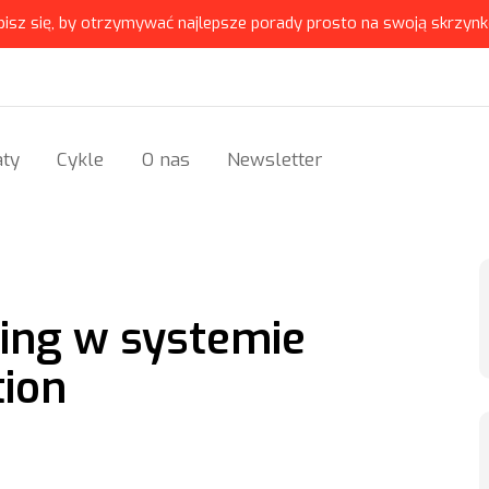
pisz się, by otrzymywać najlepsze porady prosto na swoją skrzynk
ty
Cykle
O nas
Newsletter
ing w systemie
ion