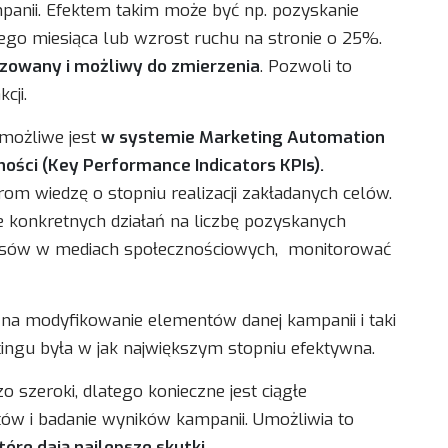
anii. Efektem takim może być np. pozyskanie
ego miesiąca lub wzrost ruchu na stronie o 25%.
yzowany i możliwy do zmierzenia
. Pozwoli to
cji.
 możliwe jest
w systemie Marketing Automation
ści (Key Performance Indicators KPIs).
m wiedzę o stopniu realizacji zakładanych celów.
e konkretnych działań na liczbę pozyskanych
wpisów w mediach społecznościowych, monitorować
na modyfikowanie elementów danej kampanii i taki
tingu była w jak największym stopniu efektywna.
 szeroki, dlatego konieczne jest ciągłe
ów i badanie wyników kampanii. Umożliwia to
tóre dają najlepsze skutki
.